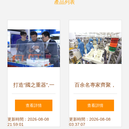
產品列表
打造“國之重器”,一
百余名專家齊聚，
批智能海洋工程與
貢獻新材料產業發
查看詳情
查看詳情
裝備亮相上交會
展的“威海力量”
更新時間：2026-08-08
更新時間：2026-08-08
21:59:01
03:37:07