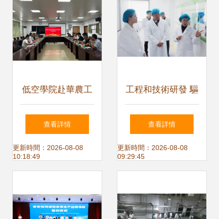
和技術研究和試驗
發展
低空學院赴華農工
工程和技術研發 驅
程學院開展工程和
動未來變革的隱形
查看詳情
查看詳情
技術研究與試驗發
引擎
更新時間：2026-08-08
更新時間：2026-08-08
10:18:49
09:29:45
展調研交流